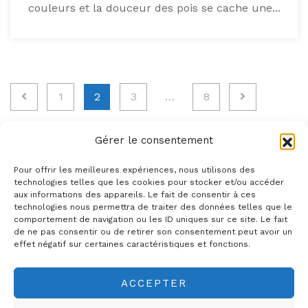
couleurs et la douceur des pois se cache une...
Pagination
1
2
3
…
8
des
publications
Gérer le consentement
Pour offrir les meilleures expériences, nous utilisons des
technologies telles que les cookies pour stocker et/ou accéder
aux informations des appareils. Le fait de consentir à ces
technologies nous permettra de traiter des données telles que le
The Natty Art
comportement de navigation ou les ID uniques sur ce site. Le fait
de ne pas consentir ou de retirer son consentement peut avoir un
effet négatif sur certaines caractéristiques et fonctions.
FUEL YOUR SOUL
ACCEPTER
© The Natty Art 2019-2025