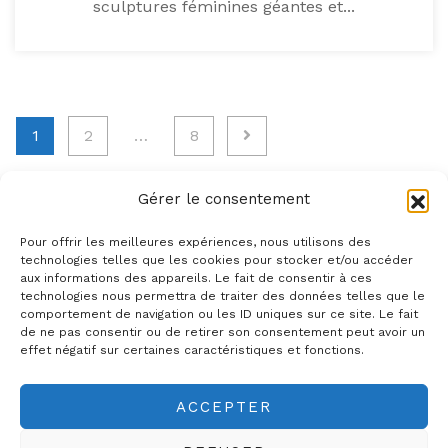
sculptures féminines géantes et...
Pagination
1
2
…
8
des
publications
Gérer le consentement
Pour offrir les meilleures expériences, nous utilisons des
technologies telles que les cookies pour stocker et/ou accéder
aux informations des appareils. Le fait de consentir à ces
technologies nous permettra de traiter des données telles que le
The Natty Art
comportement de navigation ou les ID uniques sur ce site. Le fait
de ne pas consentir ou de retirer son consentement peut avoir un
effet négatif sur certaines caractéristiques et fonctions.
FUEL YOUR SOUL
ACCEPTER
© The Natty Art 2019-2025