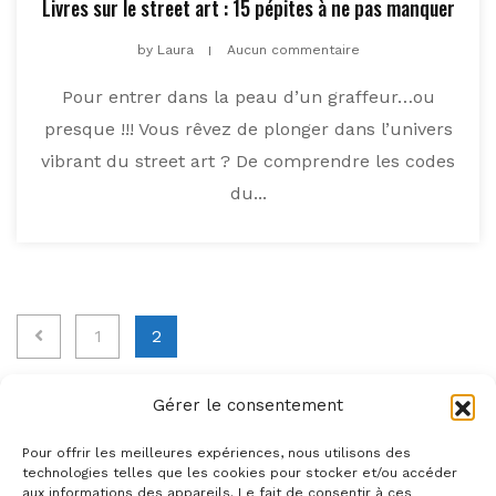
Livres sur le street art : 15 pépites à ne pas manquer
by
Laura
Aucun commentaire
Pour entrer dans la peau d’un graffeur…ou
presque !!! Vous rêvez de plonger dans l’univers
vibrant du street art ? De comprendre les codes
du...
Pagination
1
2
des
Gérer le consentement
publications
Pour offrir les meilleures expériences, nous utilisons des
technologies telles que les cookies pour stocker et/ou accéder
aux informations des appareils. Le fait de consentir à ces