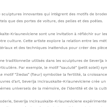
e sculptures innovantes qui intègrent des motifs de broder
 tels que des portes de voiture, des pelles et des poêles.
aite-Kriauneviciene sont une invitation à réfléchir sur les 
tre culture. Cette artiste explore la relation entre les métie
ériaux et des techniques inattendus pour créer des pièces 
ne traditionnelle utilisés dans les sculptures de Severija 
iculière. Par exemple, le motif “saulutė” (petit soleil) sym
le motif “žiedas” (fleur) symbolise la fertilité, la croissan
vres d’art, Severija Incirauskaite-Kriauneviciene crée un 
hèmes universels de la mémoire, de l’identité et de la cult
oderie, Severija Incirauskaite-Kriauneviciene expériment