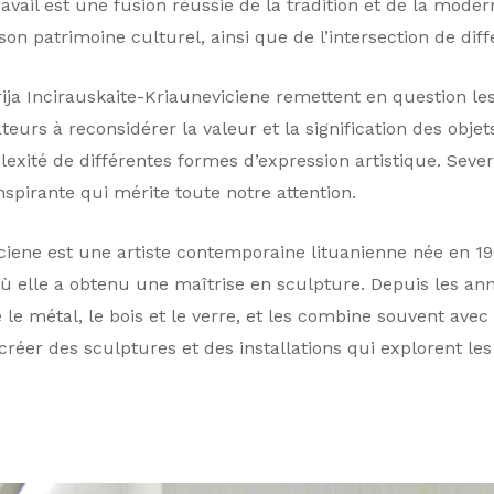
vail est une fusion réussie de la tradition et de la modern
on patrimoine culturel, ainsi que de l’intersection de diffé
a Incirauskaite-Kriauneviciene remettent en question les n
tateurs à reconsidérer la valeur et la signification des objet
exité de différentes formes d’expression artistique. Sever
spirante qui mérite toute notre attention.
ciene est une artiste contemporaine lituanienne née en 1968
où elle a obtenu une maîtrise en sculpture. Depuis les anné
le métal, le bois et le verre, et les combine souvent avec 
 créer des sculptures et des installations qui explorent le