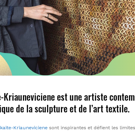
te-Kriauneviciene est une artiste cont
ue de la sculpture et de l’art textile.
skaite-Kriauneviciene
sont inspirantes et défient les limites